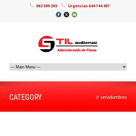
963 599 293
Urgencias
644 144 497
CATEGORY
//
servidumbres