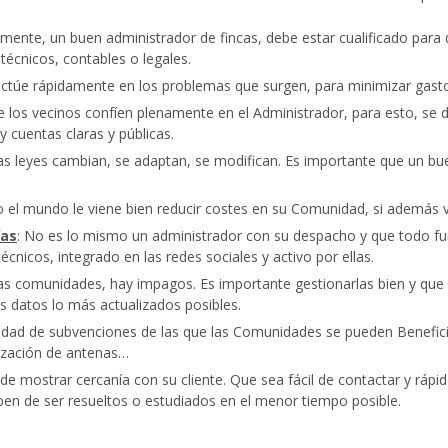
amente, un buen administrador de fincas, debe estar cualificado para
técnicos, contables o legales.
actúe rápidamente en los problemas que surgen, para minimizar gas
e los vecinos confíen plenamente en el Administrador, para esto, se
 cuentas claras y públicas.
s leyes cambian, se adaptan, se modifican. Es importante que un bue
o el mundo le viene bien reducir costes en su Comunidad, si además v
ías
: No es lo mismo un administrador con su despacho y que todo fun
nicos, integrado en las redes sociales y activo por ellas.
 las comunidades, hay impagos. Es importante gestionarlas bien y que
s datos lo más actualizados posibles.
idad de subvenciones de las que las Comunidades se pueden Beneficiar.
nización de antenas…
e mostrar cercanía con su cliente. Que sea fácil de contactar y rápi
en de ser resueltos o estudiados en el menor tiempo posible.